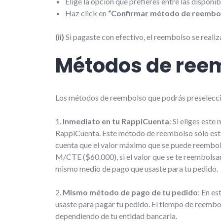
Elige la opción que prefieres entre las disponibl
Haz click en
“Confirmar método de reembo
(ii)
Si pagaste con efectivo, el reembolso se realiz
Métodos de reem
Los métodos de reembolso que podrás preseleccio
1.
Inmediato en tu RappiCuenta
: Si eliges est
RappiCuenta. Este método de reembolso sólo estar
cuenta que el valor máximo que se puede reembol
M/CTE ($60.000), si el valor que se te reembolsará
mismo medio de pago que usaste para tu pedido.
2.
Mismo método de pago de tu pedido
: En e
usaste para pagar tu pedido. El tiempo de reembol
dependiendo de tu entidad bancaria.