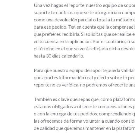
Una vez hagas el reporte, nuestro equipo de soport
soporte te confirma que se te otorgará una compen
como una devolución parcial o total a tu método
para ese pedido. Ten en cuenta que la compensaci
que prefieres recibirla. Si solicitas que se reali
en tu cuenta en la aplicación. Por el contrario, si
el término en el que se verá reflejada dicha devo
hasta 30 días calendario.
Para que nuestro equipo de soporte pueda valida
que aportes información real y cierta sobre tu ped
reporte no es verídica, no podremos ofrecerte un
También es clave que sepas que, como plataforma 
estamos obligados a ofrecerte compensaciones po
o con la entrega de tus pedidos, comprendiendo 
las ofrecemos de forma voluntaria cuando consid
de calidad que queremos mantener en la platafor