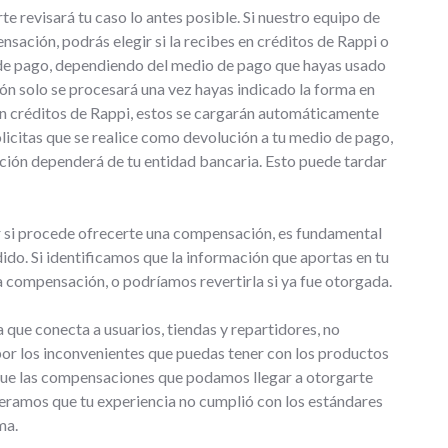
e revisará tu caso lo antes posible. Si nuestro equipo de
sación, podrás elegir si la recibes en créditos de Rappi o
 de pago, dependiendo del medio de pago que hayas usado
ón solo se procesará una vez hayas indicado la forma en
ce en créditos de Rappi, estos se cargarán automáticamente
 solicitas que se realice como devolución a tu medio de pago,
lución dependerá de tu entidad bancaria. Esto puede tardar
r si procede ofrecerte una compensación, es fundamental
ido. Si identificamos que la información que aportas en tu
a compensación, o podríamos revertirla si ya fue otorgada.
que conecta a usuarios, tiendas y repartidores, no
r los inconvenientes que puedas tener con los productos
que las compensaciones que podamos llegar a otorgarte
eramos que tu experiencia no cumplió con los estándares
ma.