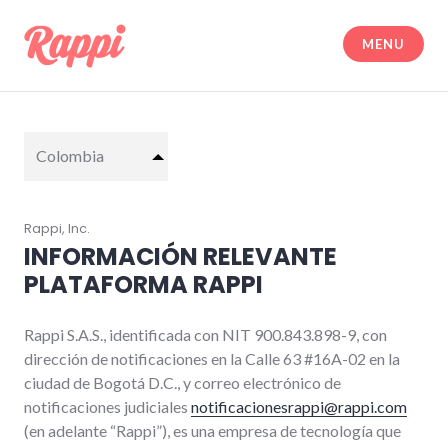
Skip
to
MENU
content
Legal | Rappi
Colombia
Rappi, Inc.
INFORMACIÓN RELEVANTE
PLATAFORMA RAPPI
Rappi S.A.S., identificada con NIT 900.843.898-9, con
dirección de notificaciones en la Calle 63 #16A-02 en la
ciudad de Bogotá D.C., y correo electrónico de
notificaciones judiciales
notificacionesrappi@rappi.com
(en adelante “Rappi”), es una empresa de tecnología que