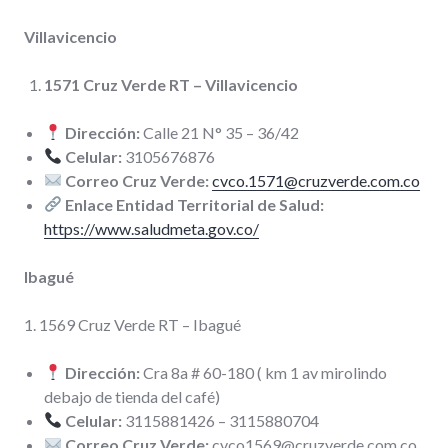
Villavicencio
1571 Cruz Verde RT – Villavicencio
Dirección:
Calle 21 N° 35 – 36/42
Celular:
3105676876
Correo Cruz Verde:
cvco.1571@cruzverde.com.co
Enlace Entidad Territorial de Salud:
https://www.saludmeta.gov.co/
Ibagué
1. 1569 Cruz Verde RT – Ibagué
Dirección:
Cra 8a # 60-180 ( km 1 av mirolindo
debajo de tienda del café)
Celular:
3115881426 – 3115880704
Correo Cruz Verde:
cvco1569@cruzverde.com.co