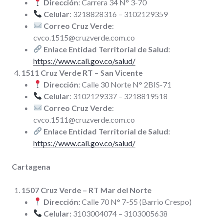
Dirección
: Carrera 34 N° 3-70
Celular
: 3218828316 – 3102129359
Correo Cruz Verde
:
cvco.1515@cruzverde.com.co
Enlace Entidad Territorial de Salud
:
https://www.cali.gov.co/salud/
1511 Cruz Verde RT – San Vicente
Dirección
: Calle 30 Norte N° 2BIS-71
Celular
: 3102129337 – 3218819518
Correo Cruz Verde
:
cvco.1511@cruzverde.com.co
Enlace Entidad Territorial de Salud
:
https://www.cali.gov.co/salud/
Cartagena
1507 Cruz Verde – RT Mar del Norte
Dirección:
Calle 70 N° 7-55 (Barrio Crespo)
Celular:
3103004074 – 3103005638