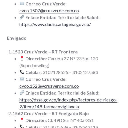
Correo Cruz Verde:
cvco.1507@cruzverde.com.co
Enlace Entidad Territorial de Salud:
https://www.dadiscartagena.gov.co/
Envigado
1523 Cruz Verde – RT Frontera
Dirección:
Carrera 27 N° 23 Sur-120
(Superbowling)
Celular:
3102128525 – 3102127583
Correo Cruz Verde:
cvco.1523@cruzverde.com.co
Enlace Entidad Territorial de Salud:
https://dssa.gov.co/index.php/factores-de-riesgo-
2/item/149-farmacovigilancia
1562 Cruz Verde – RT Envigado Bajo
Dirección:
Cl. 49D Sur N° 40a-351
Celular:
3103005638 – 3102342119